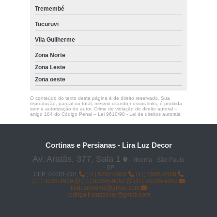
Tremembé
carpete têxtil em manta beaulieu preço Zona Sul
Tucuruvi
carpete têxtil em manta beaulieu astral Zona Leste
Vila Guilherme
piso carpete têxtil Vila Mariana
Zona Norte
Zona Leste
Zona oeste
O conteúdo do texto desta página é de direito reservado. Sua
reprodução, parcial ou total, mesmo citando nossos links, é proibida
sem a autorização do autor. Crime de violação de direito autoral –
artigo 184 do Código Penal –
Lei 9610/98 - Lei de direitos autorais
.
Cortinas e Persianas - Lira Luz Decor
Av. Aratãs, 377, Sala 1
- Moema - São Paulo
- SP
CEP: 04081-001
(11) 5562-0666
(11) 5566-2000
(11) 3036-1609
(11) 95295-9052
(11) 95295-9052
liraluzmoema@gmail.com
rodrigoliraluzdecor@gmail.com