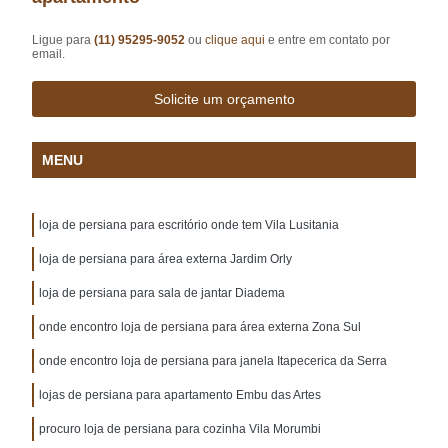
Ligue para
(11) 95295-9052
ou
clique aqui
e entre em contato por
email.
Solicite um orçamento
MENU
loja de persiana para escritório onde tem Vila Lusitania
loja de persiana para área externa Jardim Orly
loja de persiana para sala de jantar Diadema
onde encontro loja de persiana para área externa Zona Sul
onde encontro loja de persiana para janela Itapecerica da Serra
lojas de persiana para apartamento Embu das Artes
procuro loja de persiana para cozinha Vila Morumbi