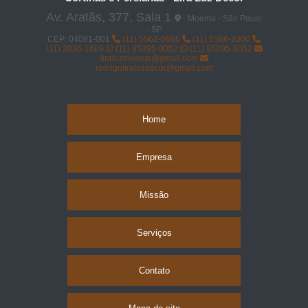
Av. Aratãs, 377, Sala 1
- Moema - São Paulo
- SP
CEP: 04081-001
(11) 5562-0666
(11) 5566-2000
(11) 3036-1609
(11) 95295-9052
(11) 95295-9052
liraluzmoema@gmail.com
rodrigoliraluzdecor@gmail.com
Home
Empresa
Missão
Serviços
Contato