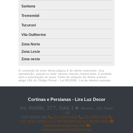
Santana
Tremembé
Tucuruvi
Vila Guilherme
Zona Norte
Zona Leste
Zona oeste
O conteúdo do texto desta página é de direito reservado. Sua
reprodução, parcial ou total, mesmo citando nossos links, é proibida
sem a autorização do autor. Crime de violação de direito autoral –
artigo 184 do Código Penal –
Lei 9610/98 - Lei de direitos autorais
.
Cortinas e Persianas - Lira Luz Decor
Av. Aratãs, 377, Sala 1
- Moema - São Paulo
- SP
CEP: 04081-001
(11) 5562-0666
(11) 5566-2000
(11) 3036-1609
(11) 95295-9052
(11) 95295-9052
liraluzmoema@gmail.com
rodrigoliraluzdecor@gmail.com