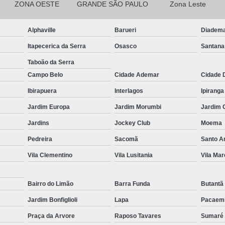
ZONA OESTE
GRANDE SÃO PAULO
Zona Leste
Cortina Blackout Branca Tecido
Corti
Alphaville
Barueri
Diadem
Cortina Blackout de Tecido para Qua
Itapecerica da Serra
Osasco
Santana
Cortina Blackout para Sala
Cort
Taboão da Serra
Cortina Blackout Trilho
Cortina
Campo Belo
Cidade Ademar
Cidade 
Cortina de Linho para Quarto
Cortina
Ibirapuera
Interlagos
Ipiranga
Cortina de Tecido com Blackout pa
Jardim Europa
Jardim Morumbi
Jardim 
Cortina de Tecido para Varanda
Jardins
Jockey Club
Moema
Cortina Rolo área Externa
Cortin
Pedreira
Sacomã
Santo 
Cortina Rolo com Guia
Vila Clementino
Vila Lusitania
Vila Mar
Cortina Rolo com Trilho Desl
Bairro do Limão
Barra Funda
Butantã
Cortina Rolo Motorizada
Cortina 
Jardim Bonfiglioli
Lapa
Pacaem
Cortina Rolo sob Medida
Cort
Praça da Arvore
Raposo Tavares
Sumaré
Cortina Rolô com Bandô
Cortina 