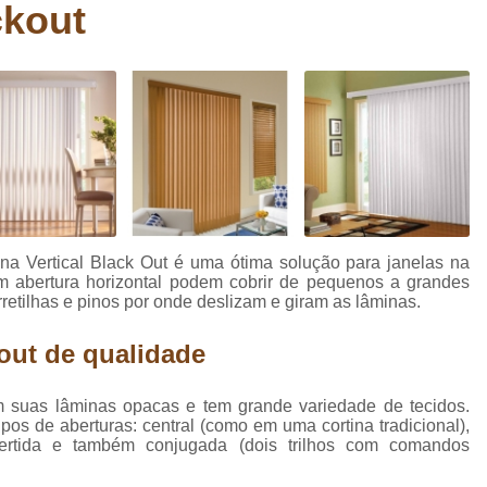
ckout
Carpete Têxtil
Carpete Têxtil B
Carpete Têxtil em Manta Be
Comprar Carpete para Academi
Comprar Carpete para Auditó
Comprar Carpete para Esca
Comprar Carpete para Estú
Comprar Carpete para Piso
na Vertical Black Out é uma ótima solução para janelas na
Comprar Carpete para Quarto
C
com abertura horizontal podem cobrir de pequenos a grandes
etilhas e pinos por onde deslizam e giram as lâminas.
Comprar Piso para Academ
Comprar Piso para Apartamento 
kout de qualidade
Comprar Piso para área Int
om suas lâminas opacas e tem grande variedade de tecidos.
Comprar Piso para Cozinha
Compra
pos de aberturas: central (como em uma cortina tradicional),
invertida e também conjugada (dois trilhos com comandos
Comprar Piso para Ref