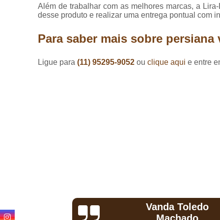
Lavagem de
Além de trabalhar com as melhores marcas, a Lira-L
cortinas
desse produto e realizar uma entrega pontual com i
Loja de
Para saber mais sobre persiana v
cortinas
Lojas de
Ligue para
(11) 95295-9052
ou
clique aqui
e entre e
persianas
Lojas de
pisos
Manutenção
de
persianas
Persianas
Persianas
horizontais
Persianas
motorizadas
Toledo
Hermeson
Persianas
hado
D'Andrade
rolô