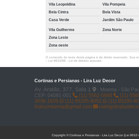
Vila Leopoldina
Vila Pompeia
Bela Cintra
Bela Vista
Casa Verde
Jardim São Paulo
Vila Guilherme
Zona Norte
Zona Leste
Zona oeste
O conteúdo do texto desta página é de direito reservado. Sua rep
–
Lei 9610/98 - Lei de direitos autorais
.
Cortinas e Persianas - Lira Luz Decor
Av. Aratãs, 377, Sala 1
- Moema - São Pau
CEP: 04081-001
(11) 5562-0666
(11) 556
3036-1609
(11) 95295-9052
(11) 95295-9
liraluzmoema@gmail.com
rodrigoliraluzde
Copyright © Cortinas e Persianas - Lira Luz Decor (Lei 9610