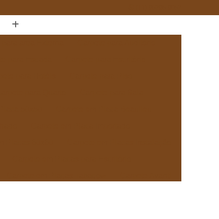
(11) 95295-9052
 para área Externa
Carpete para Auditório
te para Escada
Carpete para Escritório
pete para Hotéis
Carpete para Piso
arpete para Quarto
Carpete para Sala
Placa 50x50
Carpete em Placa Beaulieu
chado
Carpete em Placa Importado
m Placas 60x60
Carpete em Placas Instalação
Carpete em Placas para Escritório
Carpete em Placas Tabacow
Carpete Avanti
pete Beaulieu
Carpete Beaulieu Comercial
ete Boucle Tabacow
Carpete Tabacow