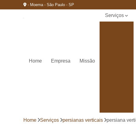
- Moema - São Paulo - SP
Serviços
Carpetes
Carpetes
em placas
Carpetes
têxtil
Home
Empresa
Missão
Comprar
carpetes
Comprar
pisos
Comprar
pisos
laminados
durafloor
Home
Serviços
persianas verticais
persiana vert
Comprar
pisos