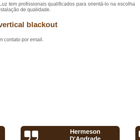
Comprar Piso Lami
uz tem profissionais qualificados para orientá-lo na escolha
nstalação de qualidade.
Comprar Piso Lamina
ertical blackout
Comprar Piso Lamin
Comprar Piso Lamin
m contato por email.
Comprar Piso Lami
Comprar Piso Lamina
Comprar Piso Lami
Comprar Piso Lamina
Comprar Piso Lami
Comprar Piso Laminado Durafloor para 
Comprar Piso Lami
Comprar Piso Lam
Comprar Piso Lamin
Jeanfariajpf