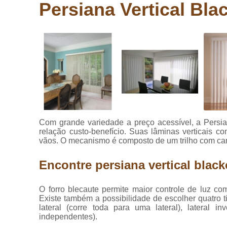
laminados
Persiana Vertical Bla
eucafloor
Comprar
pisos
vinílicos
Cortinas
blackout
Cortinas de
tecido
Cortinas
Com grande variedade a preço acessível, a Persia
rolo
relação custo-benefício. Suas lâminas verticais 
vãos. O mecanismo é composto de um trilho com carr
Cortinas
rolôs
Encontre persiana vertical blac
Cortinas
romana
O forro blecaute permite maior controle de luz c
Instalação
Existe também a possibilidade de escolher quatro ti
de pisos
lateral (corre toda para uma lateral), lateral 
vinílicos
independentes).