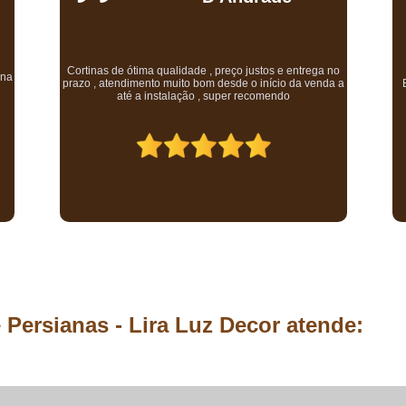
Comprar Piso Laminado Eucafloor Atrat
Comprar Piso Laminado Eucafloor Click
T
Comprar Piso Lami
no
ce
a a
Excelente qualidade, ótimo atendimento e preço justo.
co
Comprar Piso Lamin
c
Comprar Piso Lamina
Comprar Piso L
Comprar Piso Lamin
Comprar Piso Vinílico à Prova 
Comprar Piso Vinílico Amadeira
Comprar Piso Vinílico Autoades
Comprar Piso Vinílico de Encaixe e
 Persianas - Lira Luz Decor atende:
Comprar Piso Vinílico em Ma
Comprar Piso Vinílico para C
Cortina Blackout Acústica
Cortina 