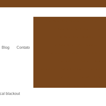
Carpete para Academia
Carpete
Carpete para Bancada
Carpe
Carpete para Estúdio
Car
Carpete para Piso Elevado
C
Blog
Contato
Carpete em Placa
Carpete em 
Carpete em Placa Emborra
Carpete em Placa Verona
Carpete e
Carpete em Placas Interface
Carpete em Placas para Piso Elevado
Carpete Avanti para Escritório
Car
ical blackout
Carpete Beaulieu Linea
Carp