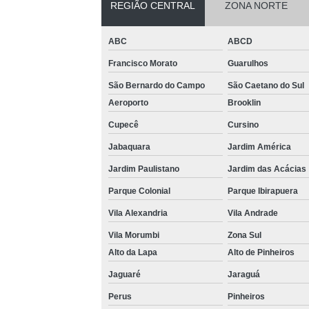
REGIÃO CENTRAL
ZONA NORTE
persianas
Venda de
ABC
ABCD
persianas
automáticas
Francisco Morato
Guarulhos
Venda de
São Bernardo do Campo
São Caetano do Sul
persianas
Aeroporto
Brooklin
romana
Cupecê
Cursino
Jabaquara
Jardim América
Jardim Paulistano
Jardim das Acácias
Parque Colonial
Parque Ibirapuera
Vila Alexandria
Vila Andrade
Vila Morumbi
Zona Sul
Alto da Lapa
Alto de Pinheiros
Jaguaré
Jaraguá
Perus
Pinheiros