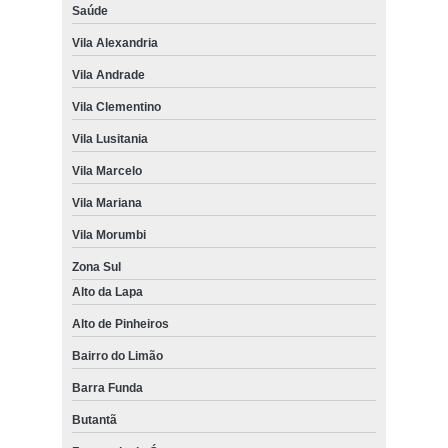
Saúde
cortina rolo sob medida Jardim Bonfiglioli
Vila Alexandria
colocação de cortina rolo área externa Campo Belo
Vila Andrade
colocação de cortina rolo varanda Pedreira
Vila Clementino
cortinas rolo para sacada Jaraguá
Vila Lusitania
colocação de cortina rolo para sacada Interlagos
Vila Marcelo
cortinas rolo com guia Mandaqui
Vila Mariana
quanto custa cortina rolo motorizada São Caetano do Sul
Vila Morumbi
cortina rolo para sacada preço Zona Sul
Zona Sul
quanto custa cortina rolo para quarto Vila Alexandria
Alto da Lapa
colocação de cortina rolo automatizada Vila Mariana
Alto de Pinheiros
quanto custa cortina rolo hunter douglas Alto da Lapa
Bairro do Limão
Barra Funda
quanto custa cortina rolo com guia Vila Guilherme
Butantã
cortinas rolo sob medida Jaraguá