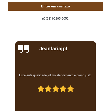
cortina rolo automatizada Cursino
Entre em contato
cortina rolo varanda preço Bela Cintra
(11) 95295-9052
quanto custa cortina rolo para quarto Perdizes
colocação de cortina rolo hunter douglas Alphaville
cortinas rolo para sacada Campo Belo
quanto custa cortina rolo para sacada Jaraguá
Jeanfariajpf
quanto custa cortina rolo com trilho deslizante Jardim Orly
colocação de cortina rolo blecaute ABCD
cortina rolo com guia lateral Butantã
a
Excelente qualidade, ótimo atendimento e preço justo.
cortina rolo hunter douglas preço Perdizes
quanto custa cortina rolo varanda Sacomã
cortinas rolo com guia lateral Lapa
quanto custa cortina rolo varanda Parque Ibirapuera