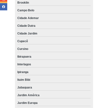
Brooklin
cortina rolo com guia Jardim Europa
Campo Belo
cortina rolo sob medida preço Zona Norte
Cidade Ademar
colocação de cortina rolo para quarto Jardim São Paulo
Cidade Dutra
quanto custa cortina rolo com guia Cidade Jardim
Cidade Jardim
cortina rolo automatizada preço Bela Vista
Cupecê
cortina rolo automatizada preço Guarulhos
Cursino
cortinas rolo motorizada Jardim Europa
Ibirapuera
cortinas rolo blecaute Cursino
Interlagos
Ipiranga
colocação de cortina rolo para sacada Jaguaré
Itaim Bibi
cortina rolo com guia Jabaquara
Jabaquara
colocação de cortina rolo área externa Vila Mariana
Jardim América
colocação de cortina rolo motorizada Jardim Morumbi
Jardim Europa
cortina rolo com guia lateral preço São Caetano do Sul