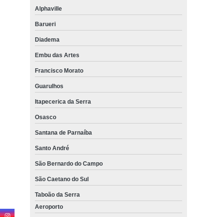
Alphaville
cortina rolo para sacada Alto de Pinheiros
Barueri
cortina rolo sob medida preço Sacomã
Diadema
cortina rolo motorizada preço Vila Leopoldina
Embu das Artes
cortina rolo área externa preço Taboão da Serra
Francisco Morato
cortina rolo hunter douglas Guarulhos
Guarulhos
colocação de cortina rolo varanda Perdizes
Itapecerica da Serra
cortinas rolo com trilho deslizante Butantã
Osasco
colocação de cortina rolo com guia lateral São Caetano do Sul
Santana de Parnaíba
colocação de cortina rolo com guia Morumbi
Santo André
São Bernardo do Campo
cortinas rolo para quarto Alto da Lapa
São Caetano do Sul
colocação de cortina rolo motorizada Jardim Bonfiglioli
Taboão da Serra
cortinas rolo varanda Jardim Orly
Aeroporto
cortina rolo blecaute preço Vila Sônia