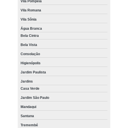
cortina rolo blecaute Vila Mariana
Vila Pompeia
Vila Romana
cortina rolo blecaute Vila Morumbi
Vila Sônia
cortina rolo motorizada Sacomã
Água Branca
cortina rolo para quarto preço Ipiranga
Bela Cintra
cortinas rolo hunter douglas Alto da Lapa
Bela Vista
quanto custa cortina rolo blecaute Cupecê
Consolação
quanto custa cortina rolo blecaute Embu das Artes
Higienópolis
quanto custa cortina rolo área externa Brooklin
Jardim Paulista
cortina rolo para quarto Embu das Artes
Jardins
quanto custa cortina rolo com trilho deslizante Pacaembu
Casa Verde
Jardim São Paulo
cortina rolo com guia preço Vila Marcelo
Mandaqui
cortina rolo com guia lateral Zona Norte
Santana
cortina rolo área externa Cidade Ademar
Tremembé
cortina rolo para sacada preço Cupecê