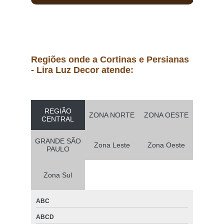
colocação de cortina rolo sob medida Jardim São Paulo
cortina rolo área externa preço Vila Pompeia
colocação de cortina rolo hunter douglas Jardim Europa
cortina rolo com trilho deslizante São Domingos
Regiões onde a Cortinas e Persianas
- Lira Luz Decor atende:
cortina rolo com trilho deslizante preço Pinheiros
quanto custa cortina rolo hunter douglas Parque Colonial
cortina rolo varanda Jardim das Acácias
REGIÃO
ZONA NORTE
ZONA OESTE
CENTRAL
cortinas rolo varanda Jardim Europa
quanto custa cortina rolo motorizada Pacaembu
GRANDE SÃO
Zona Leste
Zona Oeste
PAULO
cortinas rolo com guia lateral Alphaville
quanto custa cortina rolo com guia lateral Parque Ibirapuera
Zona Sul
cortina rolo hunter douglas preço Vila Marcelo
ABC
cortinas rolo área externa Osasco
ABCD
cortina rolo varanda Perus