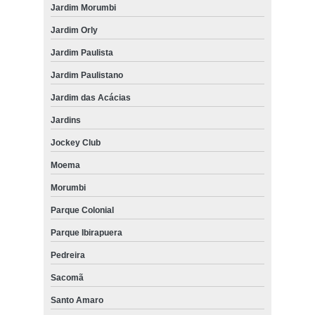
Jardim Morumbi
cortinas rolo blecaute Tremembé
Jardim Orly
cortinas rolo área externa Diadema
Jardim Paulista
cortina rolo para quarto preço Jardim São Paulo
Jardim Paulistano
colocação de cortina rolo com guia Guarulhos
Jardim das Acácias
quanto custa cortina rolo com guia lateral Praça da Arvore
Jardins
colocação de cortina rolo blecaute Parque Ibirapuera
Jockey Club
cortinas rolo com trilho deslizante Jaraguá
Moema
cortina rolo com guia preço Saúde
Morumbi
cortina rolo com guia lateral preço Consolação
Parque Colonial
cortinas rolo automatizada Higienópolis
Parque Ibirapuera
cortina rolo motorizada preço Taboão da Serra
Pedreira
Sacomã
cortina rolo para quarto Embu das Artes
Santo Amaro
cortinas rolo com guia Jaraguá