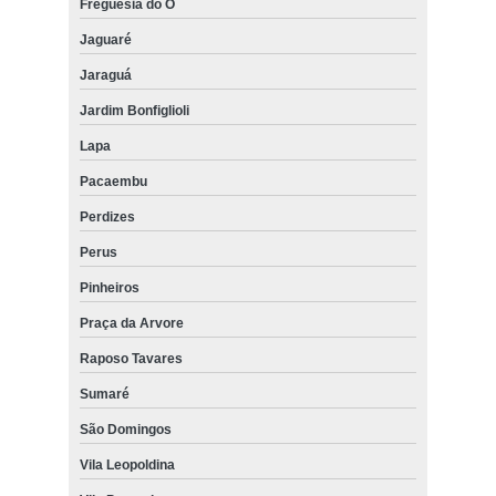
Freguesia do Ó
cortina rolo varanda preço Itaim Bibi
Jaguaré
quanto custa cortina rolo automatizada Alto da Lapa
Jaraguá
quanto custa cortina rolo automatizada Jardim São Paulo
Jardim Bonfiglioli
cortina rolo sob medida Água Branca
Lapa
colocação de cortina rolo com guia lateral Vila Romana
Pacaembu
quanto custa cortina rolo área externa Vila Sônia
Perdizes
cortinas rolo para quarto Vila Morumbi
Perus
cortinas rolo automatizada Cidade Jardim
Pinheiros
cortinas rolo motorizada Barra Funda
Praça da Arvore
colocação de cortina rolo automatizada Saúde
Raposo Tavares
quanto custa cortina rolo para sacada Jaraguá
Sumaré
cortina rolo com trilho deslizante Sacomã
São Domingos
cortinas rolo hunter douglas Tucuruvi
Vila Leopoldina