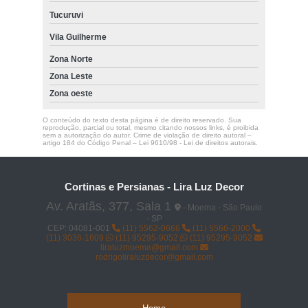
Tucuruvi
cortina rolo motorizada Moema
Vila Guilherme
cortina rolo para sacada Jaguaré
Zona Norte
Zona Leste
Zona oeste
O conteúdo do texto desta página é de direito reservado. Sua
reprodução, parcial ou total, mesmo citando nossos links, é proibida
sem a autorização do autor. Crime de violação de direito autoral –
artigo 184 do Código Penal –
Lei 9610/98 - Lei de direitos autorais
.
Cortinas e Persianas - Lira Luz Decor
Av. Aratãs, 377, Sala 1
- Moema - São Paulo
- SP
CEP: 04081-001
(11) 5562-0666
(11) 5566-2000
(11) 3036-1609
(11) 95295-9052
(11) 95295-9052
liraluzmoema@gmail.com
rodrigoliraluzdecor@gmail.com