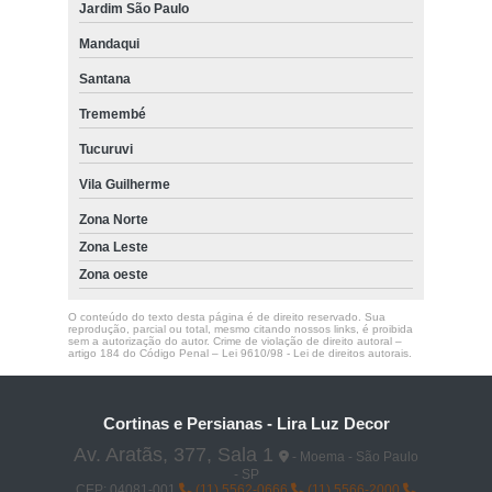
Jardim São Paulo
Mandaqui
Santana
Tremembé
Tucuruvi
Vila Guilherme
Zona Norte
Zona Leste
Zona oeste
O conteúdo do texto desta página é de direito reservado. Sua
reprodução, parcial ou total, mesmo citando nossos links, é proibida
sem a autorização do autor. Crime de violação de direito autoral –
artigo 184 do Código Penal –
Lei 9610/98 - Lei de direitos autorais
.
Cortinas e Persianas - Lira Luz Decor
Av. Aratãs, 377, Sala 1
- Moema - São Paulo
- SP
CEP: 04081-001
(11) 5562-0666
(11) 5566-2000