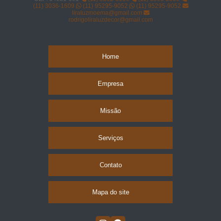
(11) 3036-1609
(11) 95295-9052
(11) 95295-9052
liraluzmoema@gmail.com
rodrigoliraluzdecor@gmail.com
Home
Empresa
Missão
Serviços
Contato
Mapa do site