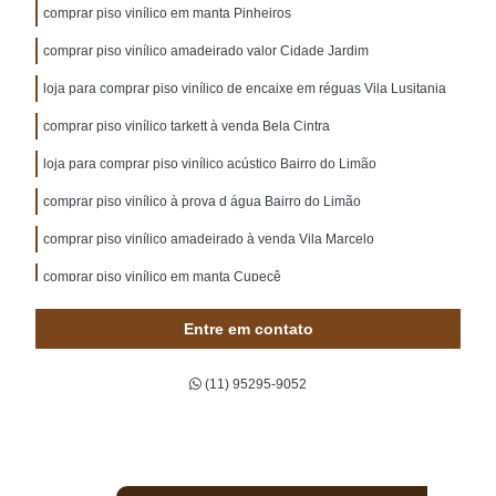
comprar piso vinílico em manta Pinheiros
comprar piso vinílico amadeirado valor Cidade Jardim
loja para comprar piso vinílico de encaixe em réguas Vila Lusitania
comprar piso vinílico tarkett à venda Bela Cintra
loja para comprar piso vinílico acústico Bairro do Limão
comprar piso vinílico à prova d água Bairro do Limão
comprar piso vinílico amadeirado à venda Vila Marcelo
comprar piso vinílico em manta Cupecê
comprar piso vinílico de madeira valor Saúde
Entre em contato
comprar piso vinílico acústico valor Vila Guilherme
(11) 95295-9052
comprar piso vinílico autocolante valor Cidade Ademar
comprar piso vinílico em régua valor Moema
comprar piso vinílico autoadesivo valor Jockey Club