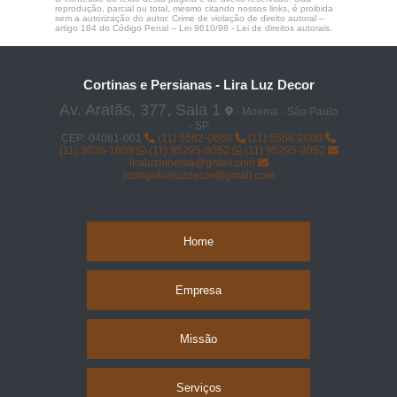
reprodução, parcial ou total, mesmo citando nossos links, é proibida
sem a autorização do autor. Crime de violação de direito autoral –
artigo 184 do Código Penal –
Lei 9610/98 - Lei de direitos autorais
.
Cortinas e Persianas - Lira Luz Decor
Av. Aratãs, 377, Sala 1
- Moema - São Paulo
- SP
CEP: 04081-001
(11) 5562-0666
(11) 5566-2000
(11) 3036-1609
(11) 95295-9052
(11) 95295-9052
liraluzmoema@gmail.com
rodrigoliraluzdecor@gmail.com
Home
Empresa
Missão
Serviços