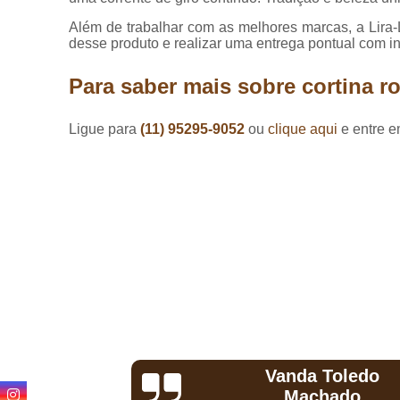
Lavagem de
cortinas
Além de trabalhar com as melhores marcas, a Lira-L
desse produto e realizar uma entrega pontual com i
Loja de
cortinas
Para saber mais sobre cortina r
Lojas de
persianas
Ligue para
(11) 95295-9052
ou
clique aqui
e entre e
Lojas de
pisos
Manutenção
de
persianas
Persianas
Persianas
horizontais
Persianas
motorizadas
Toledo
Hermeson
Persianas
hado
D'Andrade
rolô