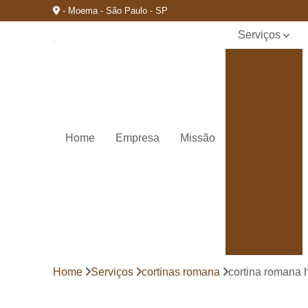
- Moema - São Paulo - SP
Serviços
Carpetes
Carpetes
em placas
Carpetes
têxtil
Home
Empresa
Missão
Comprar
carpetes
Comprar
pisos
Comprar
pisos
laminados
durafloor
Home
Serviços
cortinas romana
cortina romana h
Comprar
pisos