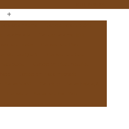
(11) 95295-9052
 para área Externa
Carpete para Auditório
te para Escada
Carpete para Escritório
pete para Hotéis
Carpete para Piso
arpete para Quarto
Carpete para Sala
Placa 50x50
Carpete em Placa Beaulieu
chado
Carpete em Placa Importado
m Placas 60x60
Carpete em Placas Instalação
Carpete em Placas para Escritório
Carpete em Placas Tabacow
Carpete Avanti
pete Beaulieu
Carpete Beaulieu Comercial
ete Boucle Tabacow
Carpete Tabacow