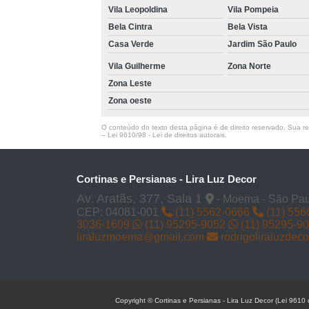
Vila Leopoldina
Vila Pompeia
Bela Cintra
Bela Vista
Casa Verde
Jardim São Paulo
Vila Guilherme
Zona Norte
Zona Leste
Zona oeste
O conteúdo do texto desta página é de direito reservado. Sua rep
–
Lei 9610/98 - Lei de direitos autorais
.
Cortinas e Persianas - Lira Luz Decor
Av. Aratãs, 377, Sala 1
- Moema - São Pau
CEP: 04081-001
(11) 5562-0666
(11) 556
3036-1609
(11) 95295-9052
(11) 95295-9
liraluzmoema@gmail.com
rodrigoliraluzde
Copyright © Cortinas e Persianas - Lira Luz Decor (Lei 9610