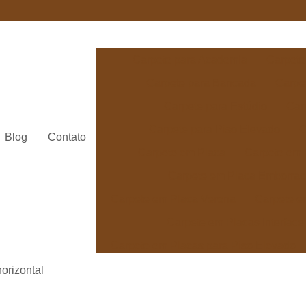
Carpete para Academia
Carpete
Carpete para Bancada
Carpe
Carpete para Estúdio
Car
Carpete para Piso Elevado
C
Blog
Contato
Carpete em Placa
Carpete em 
Carpete em Placa Emborra
Carpete em Placa Verona
Carpete e
Carpete em Placas Interface
Carpete em Placas para Piso Elevado
Carpete Avanti para Escritório
Car
orizontal
Carpete Beaulieu Linea
Carp