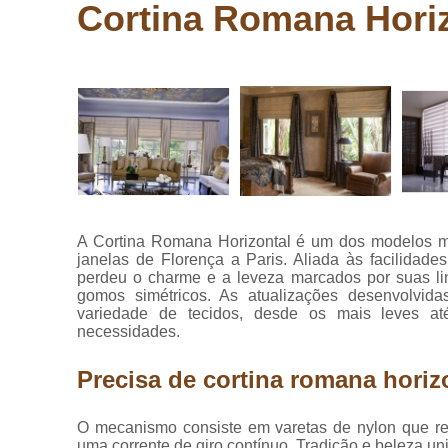
laminados
Cortina Romana Hori
eucafloor
Comprar
pisos
vinílicos
Cortinas
blackout
Cortinas de
tecido
Cortinas
A Cortina Romana Horizontal é um dos modelos mai
rolo
janelas de Florença a Paris. Aliada às facilidade
perdeu o charme e a leveza marcados por suas lin
Cortinas
gomos simétricos. As atualizações desenvolvida
rolôs
variedade de tecidos, desde os mais leves at
necessidades.
Cortinas
romana
Precisa de cortina romana horiz
Instalação
de pisos
vinílicos
O mecanismo consiste em varetas de nylon que rec
uma corrente de giro contínuo. Tradição e beleza un