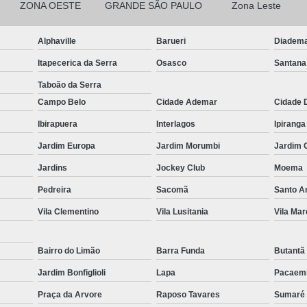
ZONA OESTE
GRANDE SÃO PAULO
Zona Leste
Cortina Blackout Branca Tecido
Corti
Alphaville
Barueri
Diadem
Cortina Blackout de Tecido para Qua
Itapecerica da Serra
Osasco
Santana
Cortina Blackout para Sala
Cort
Taboão da Serra
Cortina Blackout Trilho
Cortina
Campo Belo
Cidade Ademar
Cidade 
Cortina de Linho para Quarto
Cortina
Ibirapuera
Interlagos
Ipiranga
Cortina de Tecido com Blackout pa
Jardim Europa
Jardim Morumbi
Jardim 
Cortina de Tecido para Varanda
Jardins
Jockey Club
Moema
Cortina Rolo área Externa
Cortin
Pedreira
Sacomã
Santo 
Cortina Rolo com Guia
Vila Clementino
Vila Lusitania
Vila Mar
Cortina Rolo com Trilho Desl
Bairro do Limão
Barra Funda
Butantã
Cortina Rolo Motorizada
Cortina 
Jardim Bonfiglioli
Lapa
Pacaem
Cortina Rolo sob Medida
Cort
Praça da Arvore
Raposo Tavares
Sumaré
Cortina Rolô com Bandô
Cortina 