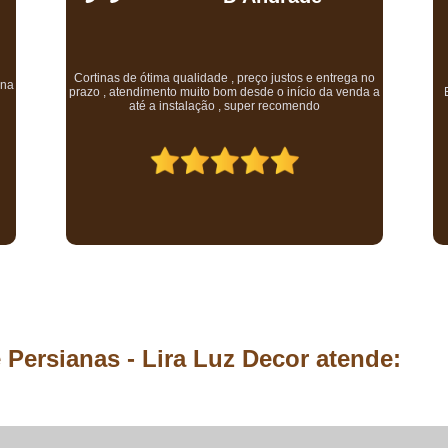
Comprar Piso Laminado Eucafloor Atrat
Comprar Piso Laminado Eucafloor Click
T
Comprar Piso Lami
no
ce
a a
Excelente qualidade, ótimo atendimento e preço justo.
co
Comprar Piso Lamin
c
Comprar Piso Lamina
Comprar Piso L
Comprar Piso Lamin
Comprar Piso Vinílico à Prova 
Comprar Piso Vinílico Amadeira
Comprar Piso Vinílico Autoades
Comprar Piso Vinílico de Encaixe e
 Persianas - Lira Luz Decor atende:
Comprar Piso Vinílico em Ma
Comprar Piso Vinílico para C
Cortina Blackout Acústica
Cortina 