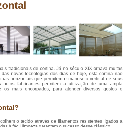
zontal
Carpete Têxtil
Carpete Têxtil B
Carpete Têxtil em Manta Be
Comprar Carpete para Academi
Comprar Carpete para Auditó
Comprar Carpete para Esca
Comprar Carpete para Estú
Comprar Carpete para Piso
s tradicionais de cortina. Já no século XIX ornava muitas
Comprar Carpete para Quarto
C
s das novas tecnologias dos dias de hoje, esta cortina não
has horizontais que permitem o manuseio vertical de seus
Comprar Piso para Academ
s pelos fabricantes permitem a utilização de uma ampla
é os mais encorpados, para atender diversos gostos e
Comprar Piso para Apartamento 
Comprar Piso para área Int
ontal?
Comprar Piso para Cozinha
Compra
Comprar Piso para Ref
olhem o tecido através de filamentos resistentes ligados a
idas à fácil limpeza garantem o sucesso desse clássico.