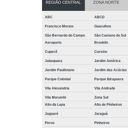
REGIÃO CENTRAL
ZONA NORTE
persianas
Venda de
ABC
ABCD
persianas
automáticas
Francisco Morato
Guarulhos
Venda de
São Bernardo do Campo
São Caetano do Sul
persianas
Aeroporto
Brooklin
romana
Cupecê
Cursino
Jabaquara
Jardim América
Jardim Paulistano
Jardim das Acácias
Parque Colonial
Parque Ibirapuera
Vila Alexandria
Vila Andrade
Vila Morumbi
Zona Sul
Alto da Lapa
Alto de Pinheiros
Jaguaré
Jaraguá
Perus
Pinheiros