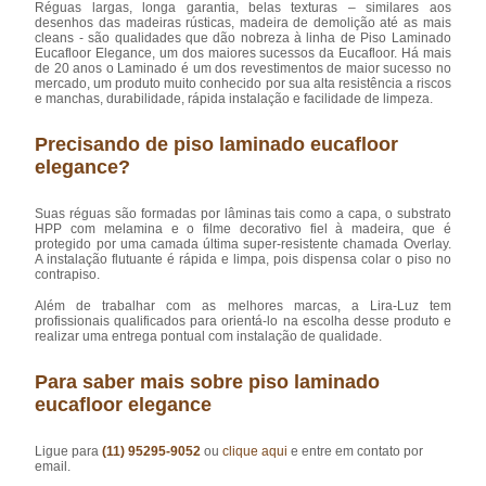
Réguas largas, longa garantia, belas texturas – similares aos
desenhos das madeiras rústicas, madeira de demolição até as mais
cleans - são qualidades que dão nobreza à linha de Piso Laminado
Eucafloor Elegance, um dos maiores sucessos da Eucafloor. Há mais
de 20 anos o Laminado é um dos revestimentos de maior sucesso no
mercado, um produto muito conhecido por sua alta resistência a riscos
e manchas, durabilidade, rápida instalação e facilidade de limpeza.
Precisando de piso laminado eucafloor
elegance?
Suas réguas são formadas por lâminas tais como a capa, o substrato
HPP com melamina e o filme decorativo fiel à madeira, que é
protegido por uma camada última super-resistente chamada Overlay.
A instalação flutuante é rápida e limpa, pois dispensa colar o piso no
contrapiso.
Além de trabalhar com as melhores marcas, a Lira-Luz tem
profissionais qualificados para orientá-lo na escolha desse produto e
realizar uma entrega pontual com instalação de qualidade.
Para saber mais sobre piso laminado
eucafloor elegance
Ligue para
(11) 95295-9052
ou
clique aqui
e entre em contato por
email.