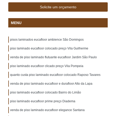
Solicite um orçamento
MENU
pisos laminados eucafloor ambience São Domingos
piso laminado eucafloor colocado preço Vila Guilherme
venda de piso laminado flutuante eucafloor Jardim São Paulo
piso laminado eucafloor clicado preço Vila Pompeia
quanto custa piso laminado eucafloor colocado Raposo Tavares
venda de piso laminado eucafloor e durafloor Alto da Lapa
piso laminado eucafloor colocado Bairro do Limão
piso laminado eucafloor prime preço Diadema
venda de piso laminado eucafloor elegance Santana