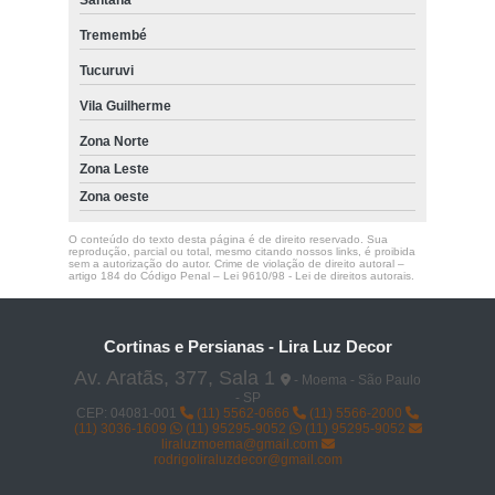
instalação de piso vinílico eucafloor evidence Perus
Tremembé
piso vinílico madeira eucafloor preço Jardim das Acácias
Tucuruvi
piso vinílico eucafloor evidence preço Vila Mariana
Vila Guilherme
piso vinílico eucafloor Água Branca
Zona Norte
Zona Leste
Zona oeste
O conteúdo do texto desta página é de direito reservado. Sua
reprodução, parcial ou total, mesmo citando nossos links, é proibida
sem a autorização do autor. Crime de violação de direito autoral –
artigo 184 do Código Penal –
Lei 9610/98 - Lei de direitos autorais
.
Cortinas e Persianas - Lira Luz Decor
Av. Aratãs, 377, Sala 1
- Moema - São Paulo
- SP
CEP: 04081-001
(11) 5562-0666
(11) 5566-2000
(11) 3036-1609
(11) 95295-9052
(11) 95295-9052
liraluzmoema@gmail.com
rodrigoliraluzdecor@gmail.com