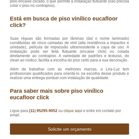
pelo encaixe clicado, o que permite a instalação flutuante (não precisa
colar o piso no contrapiso).
Está em busca de piso vinílico eucafloor
click?
Suas réguas são formadas por lâminas (daí o nome laminado)
constituídas de cinco camadas de vinil (alta resistência a impactos e
umidade), película de impressão ultrarresistente e capa de uso. A
instalação pode ser feita flutuante (encaixe click) ou colada
diretamente ao contrapiso. A variedade de padrões e texturas, do
clean ao rústico, facilita a escolha do piso certo para a sua decoração.
Além de trabalhar com as melhores marcas, a Lira-Luz tem
profissionais qualificados para orientá-lo na escolha desse produto e
realizar uma entrega pontual com instalação de qualidade.
Para saber mais sobre piso vinílico
eucafloor click
Ligue para
(11) 95295-9052
ou
clique aqui
e entre em contato por
email.
Solicite um orçamento