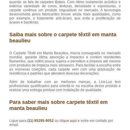
quando se fala de carpetes têxteis. Com ótimo isolamento acústico e
extensa variedade de cores, texturas, densidade e espessuras, o
carpete continua um produto inigualável no mercado. A tecnologia
desenvolvida pelos fabricantes trouxe ainda mais qualidades, como
por exemplo, o tratamento anti-ácaro, que evita a proliferação de
ácaros e bactérias.
Saiba mais sobre o carpete têxtil em manta
beaulieu
O Carpete Têxtil em Manta Beaulieu, marca consagrada no mercado
mundial, garante ótima absorção a impactos e contém resistentes
filamentos, que retêm pouca sujeira e permitem a limpeza até mesmo
com produtos de limpeza mais abrasivos. Para facilitar a escolha entre
as inúmeras coleções, cada carpete vem com uma graduação de
resistência e padrões que atendem diversas decorações.
Além de trabalhar com as melhores marcas, a Lira-Luz tem
profissionais qualificados para orientá-lo na escolha desse produto e
realizar uma entrega pontual com instalação de qualidade.
Para saber mais sobre carpete têxtil em
manta beaulieu
Ligue para
(11) 95295-9052
ou
clique aqui
e entre em contato por
email.