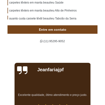
carpetes têxteis em manta beaulieu Saúde
carpetes têxteis em manta beaulieu Alto de Pinheiros
quanto custa carpete têxtil beaulieu Taboão da Serra
carpete beaulieu linea preço São Caetano do Sul
Entre em contato
carpetes beaulieu linea Santana
(11) 95295-9052
carpetes boucle tabacow Cursino
carpete avanti para escritório Pedreira
quanto custa carpete tabacow Ibirapuera
carpete tabacow preço Santana de Parnaíba
Jeanfariajpf
venda de carpete tabacow Perdizes
venda de carpete têxtil em manta beaulieu astral Bela Cintra
quanto custa carpete avanti ABCD
a
Excelente qualidade, ótimo atendimento e preço justo.
venda de carpete avanti para escritório Higienópolis