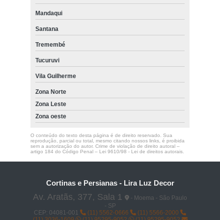
carpete têxtil em manta beaulieu astral Ibirapuera
Mandaqui
carpetes beaulieu comercial São Bernardo do Campo
Santana
carpetes tabacow Jardim São Paulo
Tremembé
carpete beaulieu comercial Vila Lusitania
Tucuruvi
piso carpete têxtil Vila Andrade
Vila Guilherme
carpete beaulieu preço Cidade Dutra
Zona Norte
Zona Leste
Zona oeste
O conteúdo do texto desta página é de direito reservado. Sua
reprodução, parcial ou total, mesmo citando nossos links, é proibida
sem a autorização do autor. Crime de violação de direito autoral –
artigo 184 do Código Penal –
Lei 9610/98 - Lei de direitos autorais
.
Cortinas e Persianas - Lira Luz Decor
Av. Aratãs, 377, Sala 1
- Moema - São Paulo
- SP
CEP: 04081-001
(11) 5562-0666
(11) 5566-2000
(11) 3036-1609
(11) 95295-9052
(11) 95295-9052