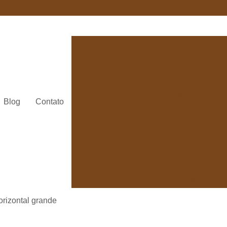
Carpete para Academia
Carpete
Carpete para Bancada
Carpe
Carpete para Estúdio
Car
Carpete para Piso Elevado
C
Blog
Contato
Carpete em Placa
Carpete em 
Carpete em Placa Emborra
Carpete em Placa Verona
Carpete e
Carpete em Placas Interface
Carpete em Placas para Piso Elevado
Carpete Avanti para Escritório
Car
orizontal grande
Carpete Beaulieu Linea
Carp