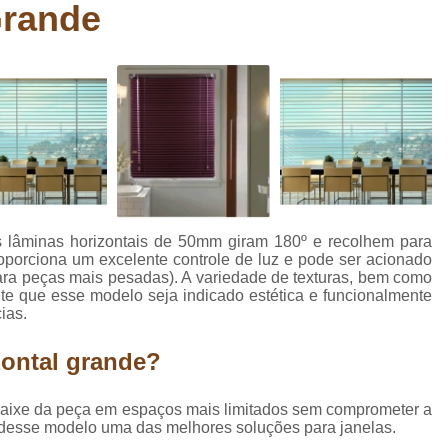
Grande
Carpete Têxtil
Carpete Têxtil B
Carpete Têxtil em Manta Be
Comprar Carpete para Academi
Comprar Carpete para Auditó
Comprar Carpete para Esca
Comprar Carpete para Estú
Comprar Carpete para Piso
s lâminas horizontais de 50mm giram 180º e recolhem para
Comprar Carpete para Quarto
C
oporciona um excelente controle de luz e pode ser acionado
ara peças mais pesadas). A variedade de texturas, bem como
Comprar Piso para Academ
ite que esse modelo seja indicado estética e funcionalmente
ias.
Comprar Piso para Apartamento 
Comprar Piso para área Int
zontal grande?
Comprar Piso para Cozinha
Compra
ncaixe da peça em espaços mais limitados sem comprometer a
Comprar Piso para Ref
m desse modelo uma das melhores soluções para janelas.