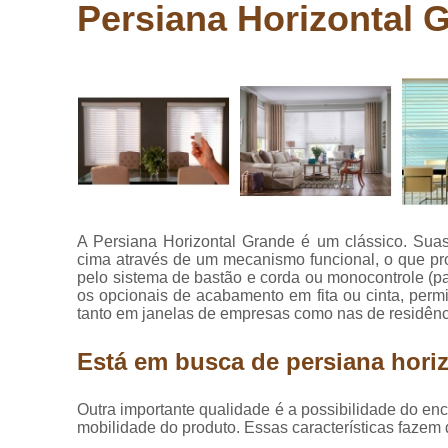
laminados
Persiana Horizontal 
eucafloor
Comprar
pisos
vinílicos
Cortinas
blackout
Cortinas de
tecido
Cortinas
A Persiana Horizontal Grande é um clássico. Sua
rolo
cima através de um mecanismo funcional, o que pr
pelo sistema de bastão e corda ou monocontrole (p
Cortinas
os opcionais de acabamento em fita ou cinta, perm
rolôs
tanto em janelas de empresas como nas de residênc
Cortinas
romana
Está em busca de persiana hori
Instalação
de pisos
Outra importante qualidade é a possibilidade do e
vinílicos
mobilidade do produto. Essas características faze