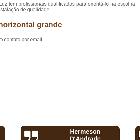
Comprar Piso Lami
uz tem profissionais qualificados para orientá-lo na escolha
nstalação de qualidade.
Comprar Piso Lamina
horizontal grande
Comprar Piso Lamin
Comprar Piso Lamin
m contato por email.
Comprar Piso Lami
Comprar Piso Lamina
Comprar Piso Lami
Comprar Piso Lamina
Comprar Piso Lami
Comprar Piso Laminado Durafloor para 
Comprar Piso Lami
Comprar Piso Lam
Comprar Piso Lamin
Jeanfariajpf