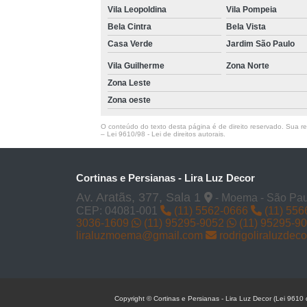
Vila Leopoldina
Vila Pompeia
Bela Cintra
Bela Vista
Casa Verde
Jardim São Paulo
Vila Guilherme
Zona Norte
Zona Leste
Zona oeste
O conteúdo do texto desta página é de direito reservado. Sua rep
–
Lei 9610/98 - Lei de direitos autorais
.
Cortinas e Persianas - Lira Luz Decor
Av. Aratãs, 377, Sala 1
- Moema - São Pau
CEP: 04081-001
(11) 5562-0666
(11) 556
3036-1609
(11) 95295-9052
(11) 95295-9
liraluzmoema@gmail.com
rodrigoliraluzde
Copyright © Cortinas e Persianas - Lira Luz Decor (Lei 9610