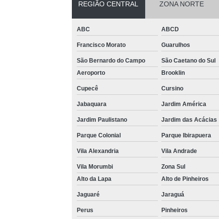
REGIÃO CENTRAL
ZONA NORTE
persianas
Venda de
ABC
ABCD
persianas
automáticas
Francisco Morato
Guarulhos
Venda de
São Bernardo do Campo
São Caetano do Sul
persianas
Aeroporto
Brooklin
romana
Cupecê
Cursino
Jabaquara
Jardim América
Jardim Paulistano
Jardim das Acácias
Parque Colonial
Parque Ibirapuera
Vila Alexandria
Vila Andrade
Vila Morumbi
Zona Sul
Alto da Lapa
Alto de Pinheiros
Jaguaré
Jaraguá
Perus
Pinheiros