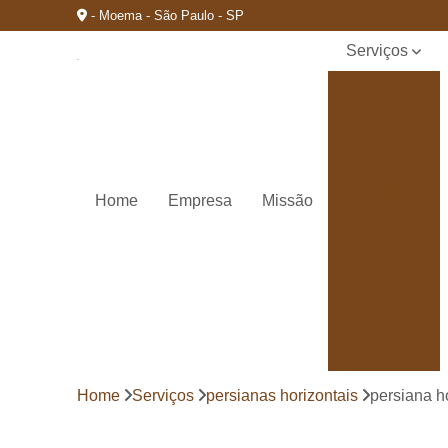
- Moema - São Paulo - SP
Serviços
Carpetes
Carpetes
em placas
Carpetes
têxtil
Home
Empresa
Missão
Comprar
carpetes
Comprar
pisos
Comprar
pisos
laminados
durafloor
Home
Serviços
persianas horizontais
persiana h
Comprar
pisos