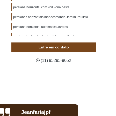
nado Durafloor Alto Tráfego
persiana horizontal com voil Zona oeste
do Durafloor Carvalho Hanover
persianas horizontais monocomando Jardim Paulista
ado Durafloor Carvalho Orly
persiana horizontal automática Jardins
ado Durafloor Carvalho York
nado Durafloor e Eucafloor
persiana horizontal de alumínio preço Diadema
do Durafloor para Apartamento
quanto custa persiana horizontal para sala Jabaquara
Entre em contato
nado Durafloor para Cozinha
quanto custa persiana horizontal com voil Vila Romana
(11) 95295-9052
do Durafloor para Escritório
quanto custa persiana horizontal com blecaute Zona Sul
nado Durafloor para Quarto
empresa de persiana horizontal para sala Saúde
Sala
Comprar Piso Laminado Durafloor Studio
empresa de persiana horizontal para quarto Vila
nado Eucafloor Alto Tráfego
Guilherme
inado Eucafloor Ambience
empresa de persiana horizontal para quarto Jardim
Europa
ado Eucafloor Antique Wood
Gustavo Vieira
persiana horizontal para sala preço Aeroporto