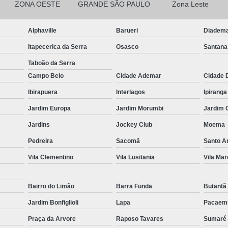
ZONA OESTE
GRANDE SÃO PAULO
Zona Leste
Cortina Blackout Branca Tecido
Corti
Alphaville
Barueri
Diadem
Cortina Blackout de Tecido para Qua
Itapecerica da Serra
Osasco
Santana
Cortina Blackout para Sala
Cort
Taboão da Serra
Cortina Blackout Trilho
Cortina
Campo Belo
Cidade Ademar
Cidade 
Cortina de Linho para Quarto
Cortina
Ibirapuera
Interlagos
Ipiranga
Cortina de Tecido com Blackout pa
Jardim Europa
Jardim Morumbi
Jardim 
Cortina de Tecido para Varanda
Jardins
Jockey Club
Moema
Cortina Rolo área Externa
Cortin
Pedreira
Sacomã
Santo 
Cortina Rolo com Guia
Vila Clementino
Vila Lusitania
Vila Mar
Cortina Rolo com Trilho Desl
Bairro do Limão
Barra Funda
Butantã
Cortina Rolo Motorizada
Cortina 
Jardim Bonfiglioli
Lapa
Pacaem
Cortina Rolo sob Medida
Cort
Praça da Arvore
Raposo Tavares
Sumaré
Cortina Rolô com Bandô
Cortina 