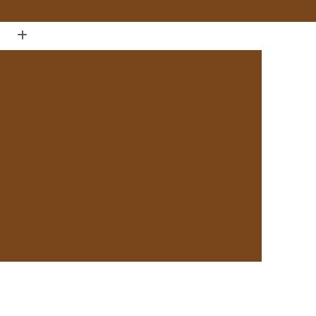
(11) 95295-9052
 para área Externa
Carpete para Auditório
te para Escada
Carpete para Escritório
pete para Hotéis
Carpete para Piso
arpete para Quarto
Carpete para Sala
Placa 50x50
Carpete em Placa Beaulieu
chado
Carpete em Placa Importado
m Placas 60x60
Carpete em Placas Instalação
Carpete em Placas para Escritório
Carpete em Placas Tabacow
Carpete Avanti
pete Beaulieu
Carpete Beaulieu Comercial
ete Boucle Tabacow
Carpete Tabacow