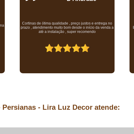
Comprar Piso Laminado Eucafloor Atrat
Comprar Piso Laminado Eucafloor Click
T
Comprar Piso Lami
no
ce
a a
Excelente qualidade, ótimo atendimento e preço justo.
co
Comprar Piso Lamin
c
Comprar Piso Lamina
Comprar Piso L
Comprar Piso Lamin
Comprar Piso Vinílico à Prova 
Comprar Piso Vinílico Amadeira
Comprar Piso Vinílico Autoades
Comprar Piso Vinílico de Encaixe e
 Persianas - Lira Luz Decor atende:
Comprar Piso Vinílico em Ma
Comprar Piso Vinílico para C
Cortina Blackout Acústica
Cortina 