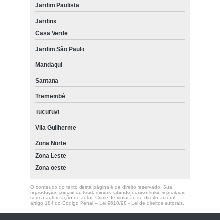
Jardim Paulista
Jardins
Casa Verde
Jardim São Paulo
Mandaqui
Santana
Tremembé
Tucuruvi
Vila Guilherme
Zona Norte
Zona Leste
Zona oeste
O conteúdo do texto desta página é de direito reservado. Sua
reprodução, parcial ou total, mesmo citando nossos links, é proibida
sem a autorização do autor. Crime de violação de direito autoral –
artigo 184 do Código Penal –
Lei 9610/98 - Lei de direitos autorais
.