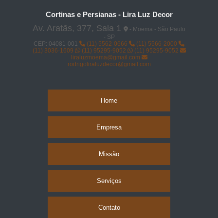
Cortinas e Persianas - Lira Luz Decor
Av. Aratãs, 377, Sala 1
- Moema - São Paulo
- SP
CEP: 04081-001
(11) 5562-0666
(11) 5566-2000
(11) 3036-1609
(11) 95295-9052
(11) 95295-9052
liraluzmoema@gmail.com
rodrigoliraluzdecor@gmail.com
Home
Empresa
Missão
Serviços
Contato