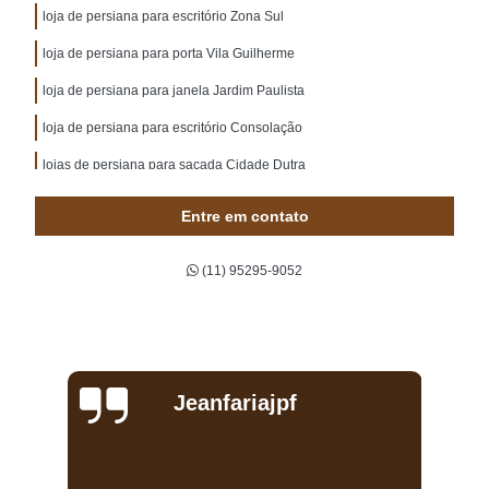
loja de persiana para escritório Zona Sul
loja de persiana para porta Vila Guilherme
loja de persiana para janela Jardim Paulista
loja de persiana para escritório Consolação
lojas de persiana para sacada Cidade Dutra
procuro loja de persiana para sala Bela Vista
Entre em contato
lojas de persiana para área externa Jardim América
(11) 95295-9052
loja de persiana para cozinha Interlagos
onde encontro loja de persiana para janela Vila Mariana
lojas de persiana para escritório Jabaquara
procuro loja de persiana para quarto Praça da Arvore
Jeanfariajpf
procuro loja de persiana para sala de jantar Vila Mariana
lojas de persiana para área externa Bela Cintra