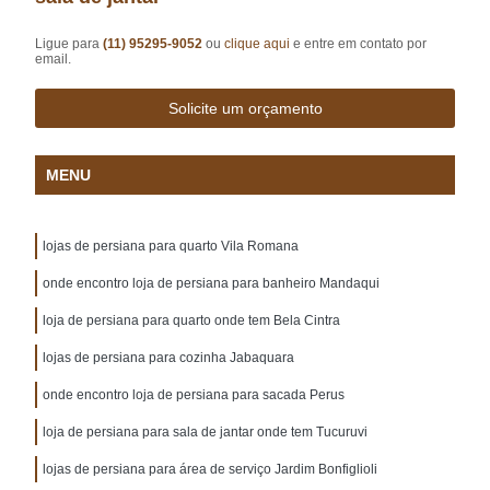
Ligue para
(11) 95295-9052
ou
clique aqui
e entre em contato por
email.
Solicite um orçamento
MENU
lojas de persiana para quarto Vila Romana
onde encontro loja de persiana para banheiro Mandaqui
loja de persiana para quarto onde tem Bela Cintra
lojas de persiana para cozinha Jabaquara
onde encontro loja de persiana para sacada Perus
loja de persiana para sala de jantar onde tem Tucuruvi
lojas de persiana para área de serviço Jardim Bonfiglioli