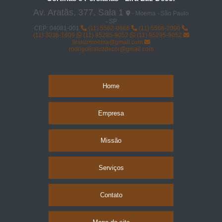
Av. Aratãs, 377, Sala 1
- Moema - São Paulo
- SP
CEP: 04081-001
(11) 5562-0666
(11) 5566-2000
(11) 3036-1609
(11) 95295-9052
(11) 95295-9052
liraluzmoema@gmail.com
rodrigoliraluzdecor@gmail.com
Home
Empresa
Missão
Serviços
Contato