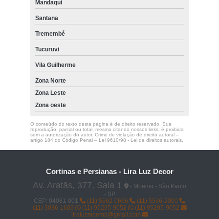
Mandaqui
Santana
Tremembé
Tucuruvi
Vila Guilherme
Zona Norte
Zona Leste
Zona oeste
O conteúdo do texto desta página é de direito reservado. Sua
reprodução, parcial ou total, mesmo citando nossos links, é proibida
sem a autorização do autor. Crime de violação de direito autoral –
artigo 184 do Código Penal –
Lei 9610/98 - Lei de direitos autorais
.
Cortinas e Persianas - Lira Luz Decor
Av. Aratãs, 377, Sala 1
- Moema - São Paulo
- SP
CEP: 04081-001
(11) 5562-0666
(11) 5566-2000
(11) 3036-1609
(11) 95295-9052
(11) 95295-9052
liraluzmoema@gmail.com