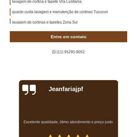
lavagem de cortina e tapete Vila Lusitania
quanto custa lavagem e manutenção de cortinas Tucuruvi
lavagem de cortinas e tapetes Zona Sul
serviço de lavagem de cortinas a seco Osasco
Entre em contato
serviço de lavagem de cortinas e persianas Bela Cintra
(11) 95295-9052
lavagem de cortinas persianas Jaguaré
quanto custa lavagem de cortinas romanas Pedreira
quanto custa lavagem de cortinas hunter douglas Jardim São Paulo
lavagem a seco de cortina Jardim Paulista
Jeanfariajpf
lavagem de cortina de rolo Praça da Arvore
lavagem de cortinas e persianas Pinheiros
serviço de lavagem a seco de cortinas Butantã
a
Excelente qualidade, ótimo atendimento e preço justo.
lavagem de cortinas hunter douglas preço Cidade Dutra
lavagem de cortinas de linho Aeroporto