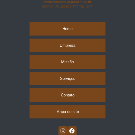
liraluzmoema@gmail.com
lavagem cortina blecaute Vila Andrade
rodrigoliraluzdecor@gmail.com
quanto custa lavagem de cortinas de rolo Santana de Parnaíba
Home
Empresa
Missão
Serviços
Contato
Mapa do site