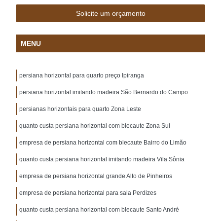
Solicite um orçamento
MENU
persiana horizontal para quarto preço Ipiranga
persiana horizontal imitando madeira São Bernardo do Campo
persianas horizontais para quarto Zona Leste
quanto custa persiana horizontal com blecaute Zona Sul
empresa de persiana horizontal com blecaute Bairro do Limão
quanto custa persiana horizontal imitando madeira Vila Sônia
empresa de persiana horizontal grande Alto de Pinheiros
empresa de persiana horizontal para sala Perdizes
quanto custa persiana horizontal com blecaute Santo André