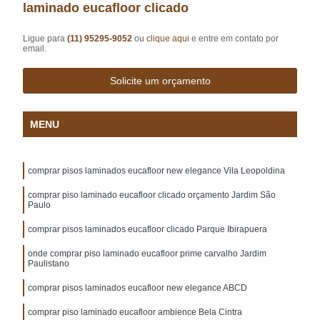
laminado eucafloor clicado
Ligue para
(11) 95295-9052
ou
clique aqui
e entre em contato por
email.
Solicite um orçamento
MENU
comprar pisos laminados eucafloor new elegance Vila Leopoldina
comprar piso laminado eucafloor clicado orçamento Jardim São
Paulo
comprar pisos laminados eucafloor clicado Parque Ibirapuera
onde comprar piso laminado eucafloor prime carvalho Jardim
Paulistano
comprar pisos laminados eucafloor new elegance ABCD
comprar piso laminado eucafloor ambience Bela Cintra