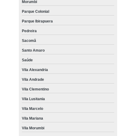
Morumbi
comprar piso laminado eucafloor prime São Caetano do Sul
Parque Colonial
comprar pisos laminados eucafloor ambience Taboão da Serra
Parque Ibirapuera
empresa para comprar piso laminado eucafloor clicado Jardim
Pedreira
Morumbi
Sacomã
empresa para comprar piso laminado eucafloor para apartamento
Parque Colonial
Santo Amaro
comprar pisos laminados eucafloor prime carvalho Jardim das
Saúde
Acácias
Vila Alexandria
onde comprar piso laminado eucafloor clicado Jardim Paulista
Vila Andrade
onde comprar piso laminado eucafloor new elegance Guarulhos
Vila Clementino
comprar piso laminado eucafloor alto tráfego Embu das Artes
Vila Lusitania
comprar piso laminado eucafloor com brilho Jardim das Acácias
Vila Marcelo
comprar piso laminado eucafloor antique wood orçamento
Consolação
Vila Mariana
Vila Morumbi
comprar pisos laminados eucafloor prime carvalho Itapecerica da
Serra