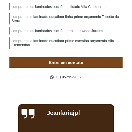
comprar pisos laminados eucafloor clicado Vila Clementino
comprar piso laminado eucafloor linha prime orçamento Taboão da
Serra
comprar pisos laminados eucafloor antique wood Jardins
comprar piso laminado eucafloor prime carvalho orçamento Vila
Clementino
comprar piso laminado eucafloor ambience orçamento Aeroporto
Entre em contato
empresa para comprar piso laminado eucafloor antique wood
Consolação
(11) 95295-9052
empresa para comprar piso laminado eucafloor click Jardins
onde comprar piso laminado eucafloor linha prime Vila Lusitania
comprar piso laminado eucafloor linha prime orçamento Jabaquara
comprar piso laminado eucafloor para apartamento Vila Mariana
Jeanfariajpf
comprar piso laminado eucafloor prime orçamento Alto da Lapa
onde comprar piso laminado eucafloor atrative Alto da Lapa