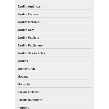
Jardim América
persiana horizontal com blecaute Cursino
Jardim Europa
persianas horizontais sob medida Vila Andrade
Jardim Morumbi
empresa de persiana horizontal para sala Moema
Jardim Orly
persianas horizontais de alumínio Zona Leste
Jardim Paulista
empresa de persiana horizontal para sala Saúde
Jardim Paulistano
empresa de persiana horizontal com blecaute Jaguaré
Jardim das Acácias
persiana horizontal para quarto Jardim Paulista
Jardins
persiana horizontal para quarto preço Zona Sul
Jockey Club
quanto custa persiana horizontal com voil Sacomã
Moema
empresa de persiana horizontal monocomando São Bernardo do
Morumbi
Campo
Parque Colonial
persiana horizontal sob medida Vila Pompeia
Parque Ibirapuera
empresa de persiana horizontal embutida Jaguaré
Pedreira