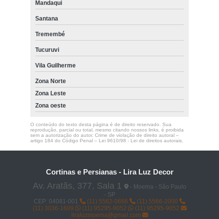
Mandaqui
persiana horizontal grande preço Diadema
Santana
empresa de persiana horizontal de alumínio Jardim São Paulo
Tremembé
persiana horizontal euroflex Vila Pompeia
Tucuruvi
persianas horizontais imitando madeira Santana
Vila Guilherme
persiana horizontal imitando madeira Alto de Pinheiros
Zona Norte
Zona Leste
Zona oeste
O conteúdo do texto desta página é de direito reservado. Sua
reprodução, parcial ou total, mesmo citando nossos links, é proibida
sem a autorização do autor. Crime de violação de direito autoral –
artigo 184 do Código Penal –
Lei 9610/98 - Lei de direitos autorais
.
Cortinas e Persianas - Lira Luz Decor
Av. Aratãs, 377, Sala 1
- Moema - São Paulo
- SP
CEP: 04081-001
(11) 5562-0666
(11) 5566-2000
(11) 3036-1609
(11) 95295-9052
(11) 95295-9052
liraluzmoema@gmail.com