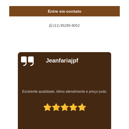
persiana de madeira Vila Morumbi
Entre em contato
venda de persiana para cozinha Vila Sônia
(11) 95295-9052
persianas para quarto Mandaqui
persianas para sala Jardins
persiana para varanda Embu das Artes
quanto custa persiana rolo Jardim Europa
Jeanfariajpf
persiana de madeira Bairro do Limão
persianas rolo Água Branca
persianas para área externa Barra Funda
a
Excelente qualidade, ótimo atendimento e preço justo.
persianas automáticas Bela Cintra
venda de persiana double vision Vila Leopoldina
venda de persiana automatizada Sumaré
venda de persiana para varanda Raposo Tavares