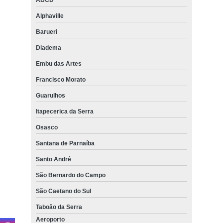
persiana automática Zona Sul
Alphaville
persianas para sala Cidade Ademar
Barueri
persiana automática preço Zona Leste
Diadema
persiana para sala Pacaembu
Embu das Artes
persiana double vision Mandaqui
Francisco Morato
persiana para varanda Cidade Dutra
Guarulhos
persiana para área de serviço Jardim Paulista
Itapecerica da Serra
persiana rolo Embu das Artes
Osasco
persianas para salas ABC
Santana de Parnaíba
persiana romana Cupecê
Santo André
São Bernardo do Campo
venda de persiana double vision Saúde
São Caetano do Sul
persianas para área de serviço Jaraguá
Taboão da Serra
persiana para quarto Alto de Pinheiros
Aeroporto