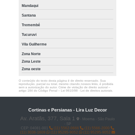
Mandaqui
Santana
Tremembé
Tucuruvi
Vila Guilherme
Zona Norte
Zona Leste
Zona oeste
O conteúdo do texto desta página é de direito reservado. Sua
reprodução, parcial ou total, mesmo citando nossos links, é proibida
sem a autorização do autor. Crime de violação de direito autoral –
artigo 184 do Código Penal –
Lei 9610/98 - Lei de direitos autorais
.
Cortinas e Persianas - Lira Luz Decor
Av. Aratãs, 377, Sala 1
- Moema - São Paulo
- SP
CEP: 04081-001
(11) 5562-0666
(11) 5566-2000
(11) 3036-1609
(11) 95295-9052
(11) 95295-9052