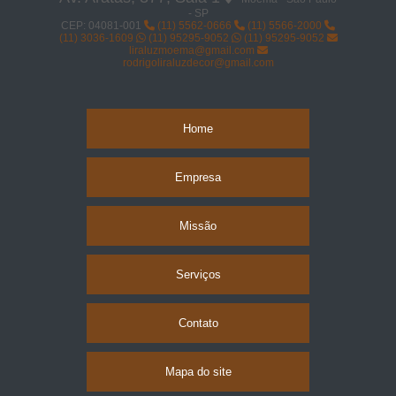
- SP
CEP: 04081-001
(11) 5562-0666
(11) 5566-2000
(11) 3036-1609
(11) 95295-9052
(11) 95295-9052
liraluzmoema@gmail.com
rodrigoliraluzdecor@gmail.com
Home
Empresa
Missão
Serviços
Contato
Mapa do site