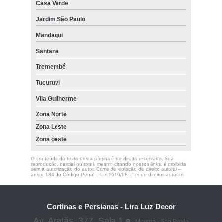
Casa Verde
Jardim São Paulo
Mandaqui
Santana
Tremembé
Tucuruvi
Vila Guilherme
Zona Norte
Zona Leste
Zona oeste
O conteúdo do texto desta página é de direito reservado. Sua
reprodução, parcial ou total, mesmo citando nossos links, é proibida
sem a autorização do autor. Crime de violação de direito autoral –
artigo 184 do Código Penal –
Lei 9610/98 - Lei de direitos autorais
.
Cortinas e Persianas - Lira Luz Decor
Av. Aratãs, 377, Sala 1
- Moema - São Paulo