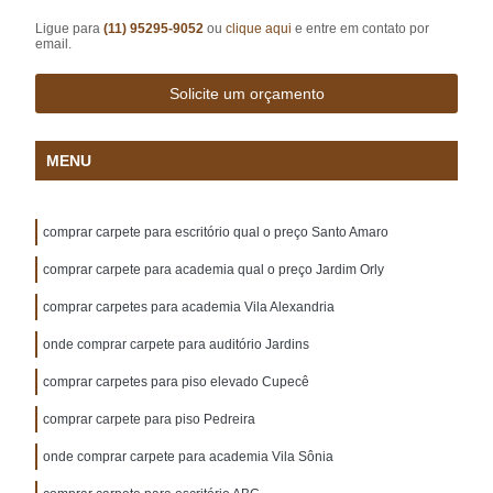
Ligue para
(11) 95295-9052
ou
clique aqui
e entre em contato por
email.
Solicite um orçamento
MENU
comprar carpete para escritório qual o preço Santo Amaro
comprar carpete para academia qual o preço Jardim Orly
comprar carpetes para academia Vila Alexandria
onde comprar carpete para auditório Jardins
comprar carpetes para piso elevado Cupecê
comprar carpete para piso Pedreira
onde comprar carpete para academia Vila Sônia