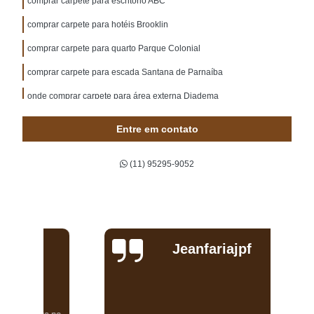
comprar carpete para escritório ABC
comprar carpete para hotéis Brooklin
comprar carpete para quarto Parque Colonial
comprar carpete para escada Santana de Parnaíba
onde comprar carpete para área externa Diadema
comprar carpete para academia qual o preço Vila Sônia
Entre em contato
quero comprar carpete para sala Guarulhos
(11) 95295-9052
comprar carpete para piso Aeroporto
comprar carpete para bancada qual o preço Vila Romana
quero comprar carpete para sala Lapa
comprar carpete para piso qual o preço Taboão da Serra
Jeanfariajpf
comprar carpete para estúdio São Domingos
comprar carpete para bancada qual o preço Jardim Paulista
onde comprar carpete para escada Vila Guilherme