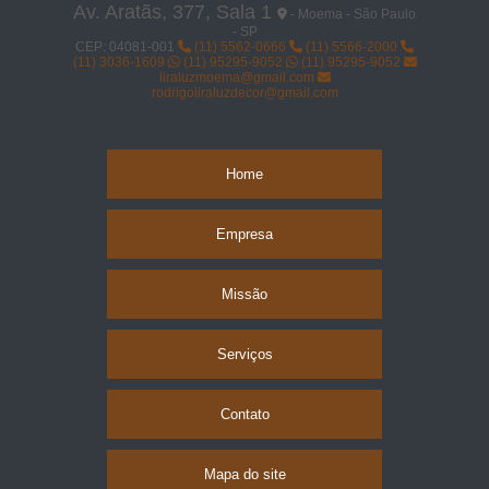
Av. Aratãs, 377, Sala 1
- Moema - São Paulo
- SP
CEP: 04081-001
(11) 5562-0666
(11) 5566-2000
(11) 3036-1609
(11) 95295-9052
(11) 95295-9052
liraluzmoema@gmail.com
rodrigoliraluzdecor@gmail.com
Home
Empresa
Missão
Serviços
Contato
Mapa do site