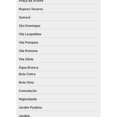
Praça da Arvore
comprar carpetes para auditório Vila Pompeia
Raposo Tavares
onde comprar carpete para bancada Alphaville
Sumaré
comprar carpetes para escada Parque Colonial
São Domingos
comprar carpetes para quarto Sumaré
Vila Leopoldina
comprar carpete para quarto Jardim São Paulo
Vila Pompeia
Vila Romana
quero comprar carpete para hotéis Jardim Europa
Vila Sônia
Água Branca
Bela Cintra
Bela Vista
Consolação
Higienópolis
Jardim Paulista
Jardins