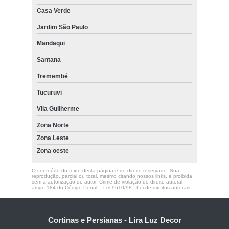
Casa Verde
Jardim São Paulo
Mandaqui
Santana
Tremembé
Tucuruvi
Vila Guilherme
Zona Norte
Zona Leste
Zona oeste
O conteúdo do texto desta página é de direito reservado. Sua
reprodução, parcial ou total, mesmo citando nossos links, é proibida
sem a autorização do autor. Crime de violação de direito autoral –
artigo 184 do Código Penal –
Lei 9610/98 - Lei de direitos autorais
.
Cortinas e Persianas - Lira Luz Decor