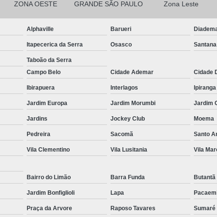
ZONA OESTE
GRANDE SÃO PAULO
Zona Leste
Cortina Blackout Branca Tecido
Corti
Alphaville
Barueri
Diadem
Cortina Blackout de Tecido para Qua
Itapecerica da Serra
Osasco
Santana
Cortina Blackout para Sala
Cort
Taboão da Serra
Cortina Blackout Trilho
Cortina
Campo Belo
Cidade Ademar
Cidade 
Cortina de Linho para Quarto
Cortina
Ibirapuera
Interlagos
Ipiranga
Cortina de Tecido com Blackout pa
Jardim Europa
Jardim Morumbi
Jardim 
Cortina de Tecido para Varanda
Jardins
Jockey Club
Moema
Cortina Rolo área Externa
Cortin
Pedreira
Sacomã
Santo 
Cortina Rolo com Guia
Vila Clementino
Vila Lusitania
Vila Mar
Cortina Rolo com Trilho Desl
Bairro do Limão
Barra Funda
Butantã
Cortina Rolo Motorizada
Cortina 
Jardim Bonfiglioli
Lapa
Pacaem
Cortina Rolo sob Medida
Cort
Praça da Arvore
Raposo Tavares
Sumaré
Cortina Rolô com Bandô
Cortina 