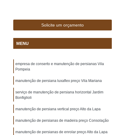
eaulieu
Carpete Têxtil em Manta Beaulieu
aulieu Astral
Piso Carpete Têxtil
a
Comprar Carpete para área Externa
Solicite um orçamento
rio
Comprar Carpete para Bancada
MENU
da
Comprar Carpete para Escritório
dio
Comprar Carpete para Hotéis
empresa de conserto e manutenção de persianas Vila
Comprar Carpete para Piso Elevado
Pompeia
omprar Carpete para Sala
Comprar Piso
manutenção de persiana luxaflex preço Vila Mariana
ia
Comprar Piso para Apartamento
serviço de manutenção de persiana horizontal Jardim
Pequeno
Comprar Piso para área Gourmet
Bonfiglioli
erna
Comprar Piso para Banheiro
manutenção de persiana vertical preço Alto da Lapa
r Piso para Garagem
Comprar Piso para Loja
manutenção de persianas de madeira preço Consolação
ormar
Comprar Piso para Sala
manutenção de persianas de enrolar preço Alto da Lapa