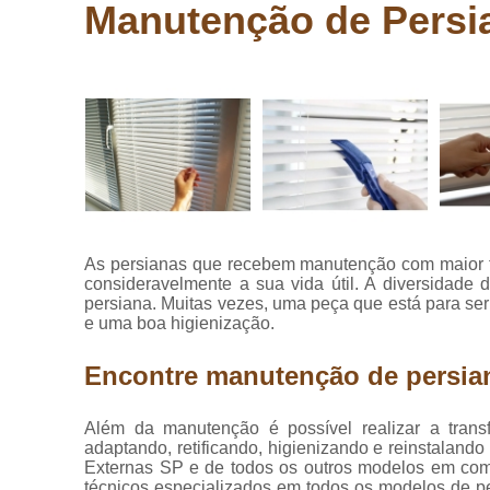
laminados
Manutenção de Persi
eucafloor
Comprar
pisos
vinílicos
Cortinas
blackout
Cortinas de
tecido
Cortinas
As persianas que recebem manutenção com maior 
rolo
consideravelmente a sua vida útil. A diversidade
persiana. Muitas vezes, uma peça que está para se
Cortinas
e uma boa higienização.
rolôs
Cortinas
Encontre manutenção de persia
romana
Instalação
Além da manutenção é possível realizar a transf
de pisos
adaptando, retificando, higienizando e reinstalan
vinílicos
Externas SP e de todos os outros modelos em comér
técnicos especializados em todos os modelos de pe