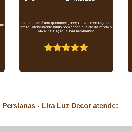
Comprar Piso Laminado Eucafloor Atrat
Comprar Piso Laminado Eucafloor Click
Comprar Piso Lami
 no
c
a a
Excelente qualidade, ótimo atendimento e preço justo.
c
Comprar Piso Lamin
c
Comprar Piso Lamina
Comprar Piso L
Comprar Piso Lamin
Comprar Piso Vinílico à Prova 
Comprar Piso Vinílico Amadeira
Comprar Piso Vinílico Autoades
Comprar Piso Vinílico de Encaixe e
 Persianas - Lira Luz Decor atende:
Comprar Piso Vinílico em Ma
Comprar Piso Vinílico para C
Cortina Blackout Acústica
Cortina 