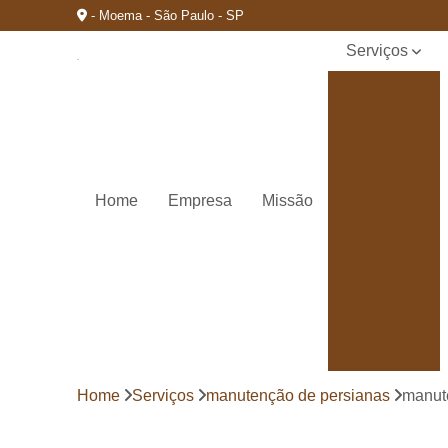
- Moema - São Paulo - SP
Serviços
Carpetes
Carpetes
em placas
Carpetes
têxtil
Home
Empresa
Missão
Comprar
carpetes
Comprar
pisos
Comprar
pisos
laminados
durafloor
Home
Serviços
manutenção de persianas
manut
Comprar
pisos