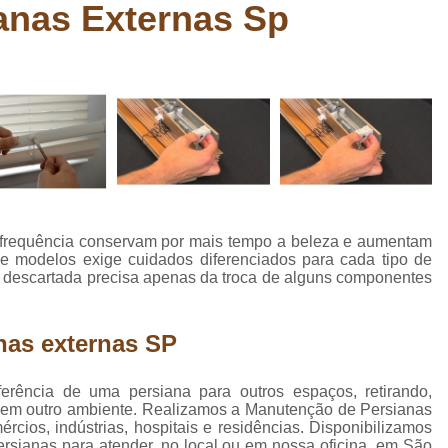
anas Externas Sp
Carpete Têxtil
Carpete Têxtil B
Carpete Têxtil em Manta Be
Comprar Carpete para Academi
Comprar Carpete para Auditó
Comprar Carpete para Esca
Comprar Carpete para Estú
Comprar Carpete para Piso
frequência conservam por mais tempo a beleza e aumentam
Comprar Carpete para Quarto
C
 de modelos exige cuidados diferenciados para cada tipo de
r descartada precisa apenas da troca de alguns componentes
Comprar Piso para Academ
Comprar Piso para Apartamento 
nas externas SP
Comprar Piso para área Int
Comprar Piso para Cozinha
Compra
erência de uma persiana para outros espaços, retirando,
do em outro ambiente. Realizamos a Manutenção de Persianas
Comprar Piso para Ref
cios, indústrias, hospitais e residências. Disponibilizamos
rsianas para atender, no local ou em nossa oficina, em São