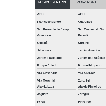
REGIÃO CENTRAL
ZONA NORTE
persianas
Venda de
ABC
ABCD
persianas
automáticas
Francisco Morato
Guarulhos
Venda de
São Bernardo do Campo
São Caetano do Sul
persianas
Aeroporto
Brooklin
romana
Cupecê
Cursino
Jabaquara
Jardim América
Jardim Paulistano
Jardim das Acácias
Parque Colonial
Parque Ibirapuera
Vila Alexandria
Vila Andrade
Vila Morumbi
Zona Sul
Alto da Lapa
Alto de Pinheiros
Jaguaré
Jaraguá
Perus
Pinheiros