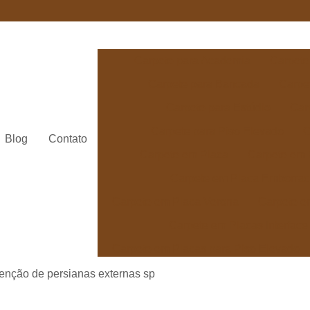
Carpete para Academia
Carpete
Carpete para Bancada
Carpe
Carpete para Estúdio
Car
Carpete para Piso Elevado
C
Blog
Contato
Carpete em Placa
Carpete em 
Carpete em Placa Emborra
Carpete em Placa Verona
Carpete e
Carpete em Placas Interface
Carpete em Placas para Piso Elevado
Carpete Avanti para Escritório
Car
enção de persianas externas sp
Carpete Beaulieu Linea
Carp