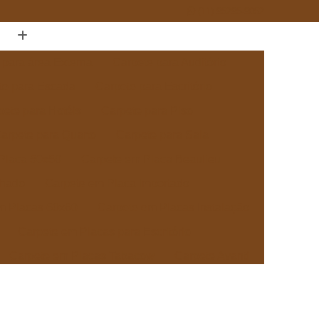
(11) 95295-9052
 para área Externa
Carpete para Auditório
te para Escada
Carpete para Escritório
pete para Hotéis
Carpete para Piso
arpete para Quarto
Carpete para Sala
Placa 50x50
Carpete em Placa Beaulieu
chado
Carpete em Placa Importado
m Placas 60x60
Carpete em Placas Instalação
Carpete em Placas para Escritório
Carpete em Placas Tabacow
Carpete Avanti
pete Beaulieu
Carpete Beaulieu Comercial
ete Boucle Tabacow
Carpete Tabacow