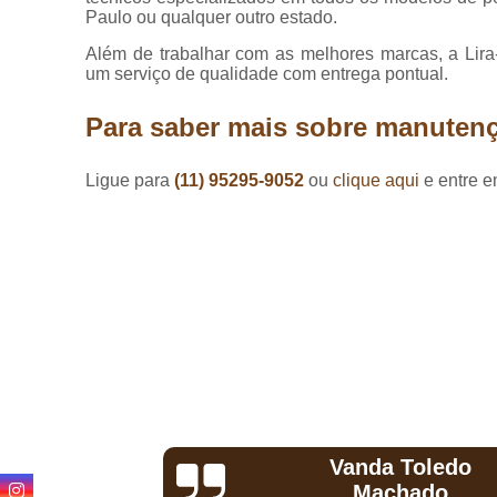
Lavagem de
Paulo ou qualquer outro estado.
cortinas
Além de trabalhar com as melhores marcas, a Lira-L
Loja de
um serviço de qualidade com entrega pontual.
cortinas
Para saber mais sobre manutenç
Lojas de
persianas
Ligue para
(11) 95295-9052
ou
clique aqui
e entre e
Lojas de
pisos
Manutenção
de
persianas
Persianas
Persianas
horizontais
Persianas
motorizadas
Toledo
Hermeson
Persianas
hado
D'Andrade
rolô