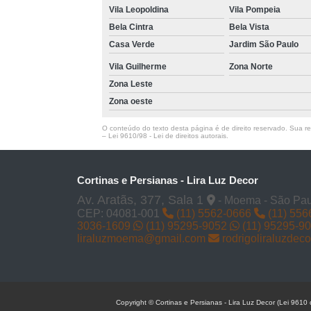
Vila Leopoldina
Vila Pompeia
Bela Cintra
Bela Vista
Casa Verde
Jardim São Paulo
Vila Guilherme
Zona Norte
Zona Leste
Zona oeste
O conteúdo do texto desta página é de direito reservado. Sua rep
–
Lei 9610/98 - Lei de direitos autorais
.
Cortinas e Persianas - Lira Luz Decor
Av. Aratãs, 377, Sala 1
- Moema - São Pau
CEP: 04081-001
(11) 5562-0666
(11) 556
3036-1609
(11) 95295-9052
(11) 95295-9
liraluzmoema@gmail.com
rodrigoliraluzde
Copyright © Cortinas e Persianas - Lira Luz Decor (Lei 9610